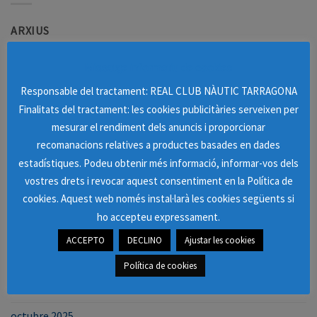
ARXIUS
Missatge informatiu de cookies
juliol 2026
Responsable del tractament: REAL CLUB NÀUTIC TARRAGONA
juny 2026
Finalitats del tractament: les cookies publicitàries serveixen per
maig 2026
mesurar el rendiment dels anuncis i proporcionar
recomanacions relatives a productes basades en dades
abril 2026
estadístiques. Podeu obtenir més informació, informar-vos dels
març 2026
vostres drets i revocar aquest consentiment en la Política de
cookies. Aquest web només instal·larà les cookies següents si
febrer 2026
ho accepteu expressament.
gener 2026
ACCEPTO
DECLINO
Ajustar les cookies
desembre 2025
Política de cookies
novembre 2025
octubre 2025