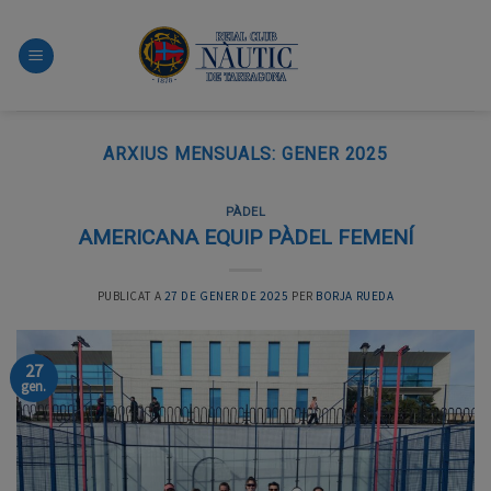
Skip
to
content
ARXIUS MENSUALS:
GENER 2025
PÀDEL
AMERICANA EQUIP PÀDEL FEMENÍ
PUBLICAT A
27 DE GENER DE 2025
PER
BORJA RUEDA
27
gen.