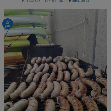
PUBLICAT A
27 DE GENER DE 2025
PER
BORJA RUEDA
27
gen.