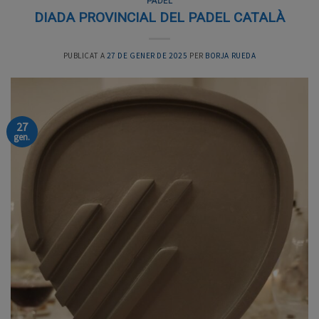
PÀDEL
DIADA PROVINCIAL DEL PADEL CATALÀ
PUBLICAT A
27 DE GENER DE 2025
PER
BORJA RUEDA
27
gen.