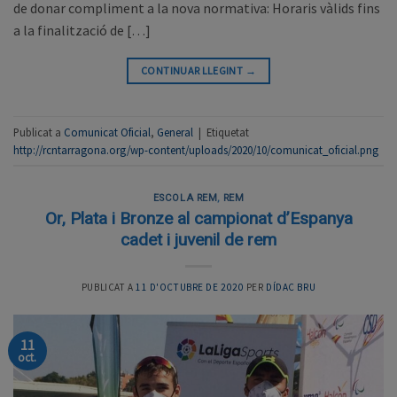
de donar compliment a la nova normativa: Horaris vàlids fins
a la finalització de […]
CONTINUAR LLEGINT
→
Publicat a
Comunicat Oficial
,
General
|
Etiquetat
http://rcntarragona.org/wp-content/uploads/2020/10/comunicat_oficial.png
ESCOLA REM
,
REM
Or, Plata i Bronze al campionat d’Espanya
cadet i juvenil de rem
PUBLICAT A
11 D'OCTUBRE DE 2020
PER
DÍDAC BRU
11
oct.