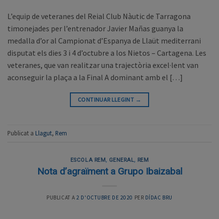
L’equip de veteranes del Reial Club Nàutic de Tarragona
timonejades per l’entrenador Javier Mañas guanya la
medalla d’or al Campionat d’Espanya de Llaüt mediterrani
disputat els dies 3 i 4 d’octubre a los Nietos – Cartagena. Les
veteranes, que van realitzar una trajectòria excel·lent van
aconseguir la plaça a la Final A dominant amb el […]
CONTINUAR LLEGINT
→
Publicat a
Llagut
,
Rem
ESCOLA REM
,
GENERAL
,
REM
Nota d’agraïment a Grupo Ibaizabal
PUBLICAT A
2 D'OCTUBRE DE 2020
PER
DÍDAC BRU