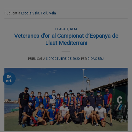
Publicat a
Escola Vela
,
Foil
,
Vela
LLAGUT
,
REM
Veteranes d’or al Campionat d’Espanya de
Llaüt Mediterrani
PUBLICAT A
6 D'OCTUBRE DE 2020
PER
DÍDAC BRU
06
oct.