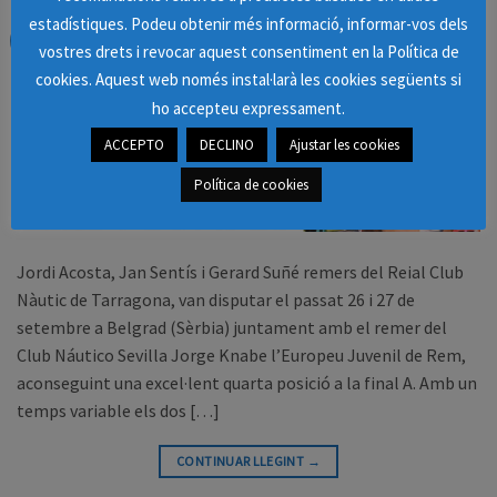
estadístiques. Podeu obtenir més informació, informar-vos dels
02
oct.
vostres drets i revocar aquest consentiment en la Política de
cookies. Aquest web només instal·larà les cookies següents si
ho accepteu expressament.
ACCEPTO
DECLINO
Ajustar les cookies
Política de cookies
Jordi Acosta, Jan Sentís i Gerard Suñé remers del Reial Club
Nàutic de Tarragona, van disputar el passat 26 i 27 de
setembre a Belgrad (Sèrbia) juntament amb el remer del
Club Náutico Sevilla Jorge Knabe l’Europeu Juvenil de Rem,
aconseguint una excel·lent quarta posició a la final A. Amb un
temps variable els dos […]
CONTINUAR LLEGINT
→