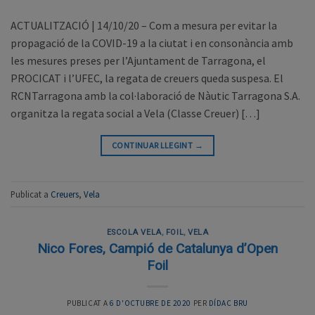
ACTUALITZACIÓ | 14/10/20 – Com a mesura per evitar la
propagació de la COVID-19 a la ciutat i en consonància amb
les mesures preses per l’Ajuntament de Tarragona, el
PROCICAT i l’UFEC, la regata de creuers queda suspesa. El
RCNTarragona amb la col·laboració de Nàutic Tarragona S.A.
organitza la regata social a Vela (Classe Creuer) […]
CONTINUAR LLEGINT
→
Publicat a
Creuers
,
Vela
ESCOLA VELA
,
FOIL
,
VELA
Nico Fores, Campió de Catalunya d’Open
Foil
PUBLICAT A
6 D'OCTUBRE DE 2020
PER
DÍDAC BRU