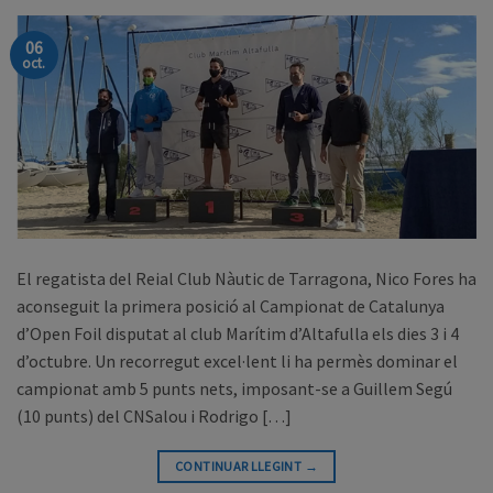
06
oct.
El regatista del Reial Club Nàutic de Tarragona, Nico Fores ha
aconseguit la primera posició al Campionat de Catalunya
d’Open Foil disputat al club Marítim d’Altafulla els dies 3 i 4
d’octubre. Un recorregut excel·lent li ha permès dominar el
campionat amb 5 punts nets, imposant-se a Guillem Segú
(10 punts) del CNSalou i Rodrigo […]
CONTINUAR LLEGINT
→