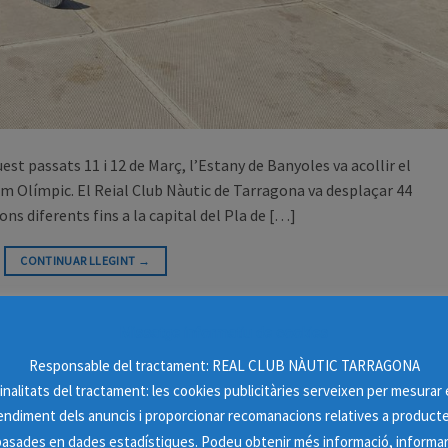
est passats 11 i 12 de Març, l’Estany de Banyoles va acollir el
 Olímpic. El Reial Club Nàutic de Tarragona va desplaçar 44
ns diferents fins a la capital del Pla de […]
CONTINUAR LLEGINT
→
Missatge informatiu de cookies
Responsable del tractament: REAL CLUB NÀUTIC TARRAGONA
ALTRES ACTIVITATS
,
SOCIAL
inalitats del tractament: les cookies publicitàries serveixen per mesurar 
de Tarragona celebra el Dia de la Dona
endiment dels anuncis i proporcionar recomanacions relatives a product
basades en dades estadístiques. Podeu obtenir més informació, informar