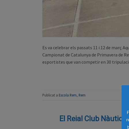
Es va celebrar els passats 11 i 12 de març Aqu
Campionat de Catalunya de Primavera de Rem
esportistes que van competir en 30 tripulacio
Publicat a
Escola Rem
,
Rem
F
El Reial Club Nàutic 
r