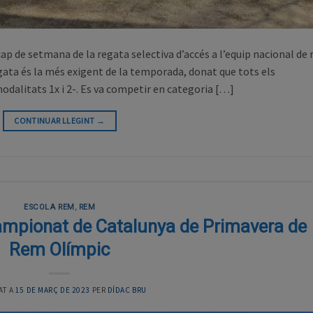
cap de setmana de la regata selectiva d’accés a l’equip nacional de
egata és la més exigent de la temporada, donat que tots els
modalitats 1x i 2-. Es va competir en categoria […]
CONTINUAR LLEGINT
→
ESCOLA REM
,
REM
Campionat de Catalunya de Primavera de
Rem Olímpic
AT A
15 DE MARÇ DE 2023
PER
DÍDAC BRU