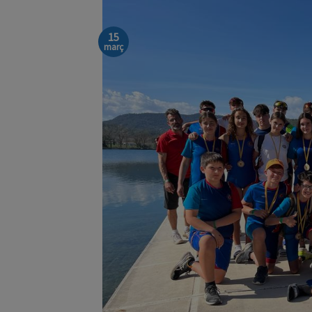
15
març