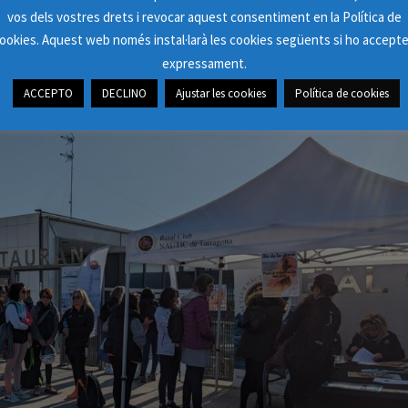
vos dels vostres drets i revocar aquest consentiment en la Política de
CAT A
8 DE MARÇ DE 2023
PER
DÍDAC BRU
ookies. Aquest web només instal·larà les cookies següents si ho accept
expressament.
ACCEPTO
DECLINO
Ajustar les cookies
Política de cookies