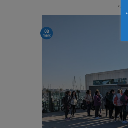
PUBLI
c
08
març