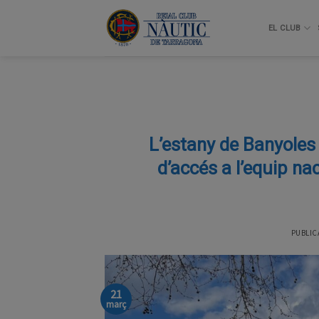
Skip
to
EL CLUB
content
L’estany de Banyoles 
d’accés a l’equip nac
PUBLIC
21
març