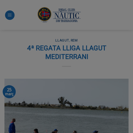
Skip
to
content
LLAGUT
,
REM
4ª REGATA LLIGA LLAGUT
MEDITERRANI
25
març