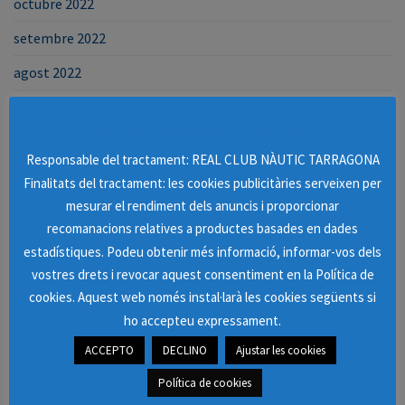
octubre 2022
setembre 2022
agost 2022
juliol 2022
Missatge informatiu de cookies
juny 2022
Responsable del tractament: REAL CLUB NÀUTIC TARRAGONA
maig 2022
Finalitats del tractament: les cookies publicitàries serveixen per
mesurar el rendiment dels anuncis i proporcionar
abril 2022
recomanacions relatives a productes basades en dades
març 2022
estadístiques. Podeu obtenir més informació, informar-vos dels
vostres drets i revocar aquest consentiment en la Política de
febrer 2022
cookies. Aquest web només instal·larà les cookies següents si
gener 2022
ho accepteu expressament.
desembre 2021
ACCEPTO
DECLINO
Ajustar les cookies
novembre 2021
Política de cookies