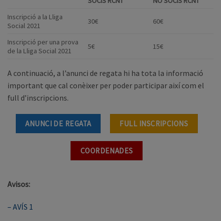
SOCIS RCNT
NO SOCIS RCNT
Inscripció a la Lliga
30€
60€
Social 2021
Inscripció per una prova
5€
15€
de la Lliga Social 2021
A continuació, a l’anunci de regata hi ha tota la informació
important que cal conèixer per poder participar així com el
full d’inscripcions.
ANUNCI DE REGATA
FULL INSCRIPCIONS
COORDENADES
Avisos:
– AVÍS 1