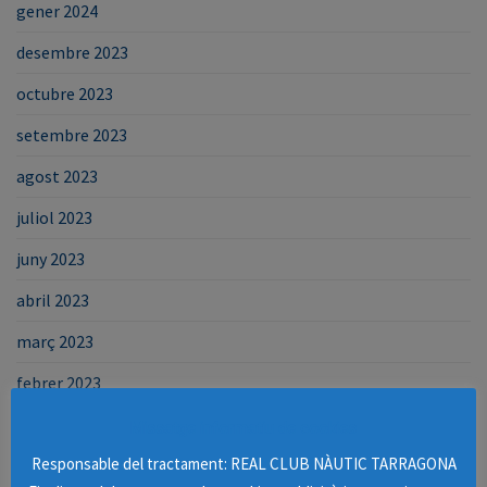
gener 2024
desembre 2023
octubre 2023
setembre 2023
agost 2023
juliol 2023
juny 2023
abril 2023
març 2023
febrer 2023
gener 2023
Missatge informatiu de cookies
Responsable del tractament: REAL CLUB NÀUTIC TARRAGONA
desembre 2022