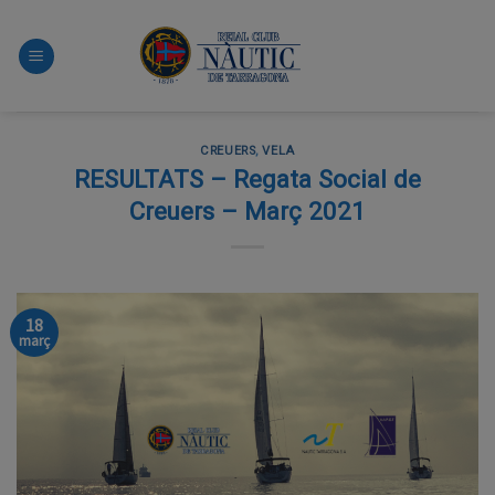
Skip
to
content
CREUERS
,
VELA
RESULTATS – Regata Social de
Creuers – Març 2021
18
març