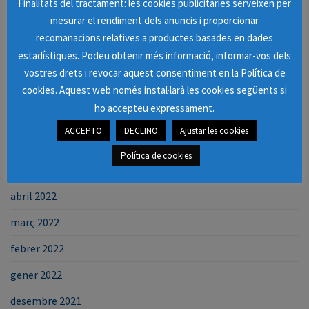
Finalitats del tractament: les cookies publicitàries serveixen per
novembre 2022
mesurar el rendiment dels anuncis i proporcionar
recomanacions relatives a productes basades en dades
octubre 2022
estadístiques. Podeu obtenir més informació, informar-vos dels
setembre 2022
vostres drets i revocar aquest consentiment en la Política de
cookies. Aquest web només instal·larà les cookies següents si
agost 2022
ho accepteu expressament.
juliol 2022
ACCEPTO
DECLINO
Ajustar les cookies
juny 2022
Política de cookies
maig 2022
abril 2022
març 2022
febrer 2022
gener 2022
desembre 2021