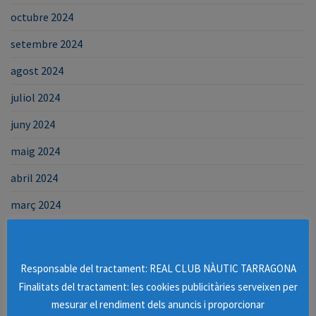
octubre 2024
setembre 2024
agost 2024
juliol 2024
juny 2024
maig 2024
abril 2024
març 2024
febrer 2024
Missatge informatiu de cookies
gener 2024
Responsable del tractament: REAL CLUB NÀUTIC TARRAGONA
desembre 2023
Finalitats del tractament: les cookies publicitàries serveixen per
mesurar el rendiment dels anuncis i proporcionar
octubre 2023