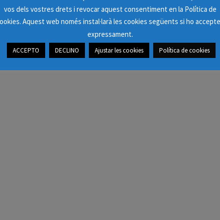
REGATA «LA LLARGA» BADALONA
vos dels vostres drets i revocar aquest consentiment en la Política de
ookies. Aquest web només instal·larà les cookies següents si ho accept
expressament.
ACCEPTO
DECLINO
Ajustar les cookies
Política de cookies