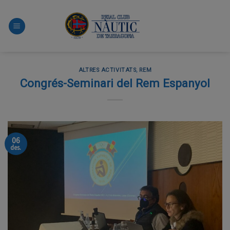
Skip
to
content
ALTRES ACTIVITATS
,
REM
Congrés-Seminari del Rem Espanyol
06
des.