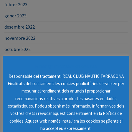
febrer 2023
gener 2023
desembre 2022
novembre 2022
octubre 2022
setembre 2022
Missatge informatiu de cookies
agost 2022
Responsable del tractament: REAL CLUB NÀUTIC TARRAGONA
juliol 2022
Finalitats del tractament: les cookies publicitàries serveixen per
mesurar el rendiment dels anuncis i proporcionar
juny 2022
recomanacions relatives a productes basades en dades
maig 2022
estadístiques. Podeu obtenir més informació, informar-vos dels
vostres drets i revocar aquest consentiment en la Política de
abril 2022
cookies. Aquest web només instal·larà les cookies següents si
març 2022
ho accepteu expressament.