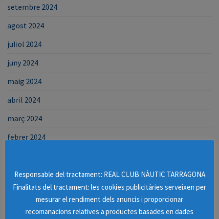
setembre 2024
agost 2024
juliol 2024
juny 2024
maig 2024
abril 2024
març 2024
febrer 2024
gener 2024
Missatge informatiu de cookies
desembre 2023
Responsable del tractament: REAL CLUB NÀUTIC TARRAGONA
Finalitats del tractament: les cookies publicitàries serveixen per
octubre 2023
mesurar el rendiment dels anuncis i proporcionar
setembre 2023
recomanacions relatives a productes basades en dades