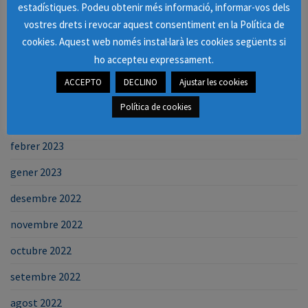
estadístiques. Podeu obtenir més informació, informar-vos dels
agost 2023
vostres drets i revocar aquest consentiment en la Política de
juliol 2023
cookies. Aquest web només instal·larà les cookies següents si
ho accepteu expressament.
juny 2023
ACCEPTO
DECLINO
Ajustar les cookies
abril 2023
Política de cookies
març 2023
febrer 2023
gener 2023
desembre 2022
novembre 2022
octubre 2022
setembre 2022
agost 2022