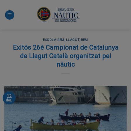
Skip
to
content
ESCOLA REM
,
LLAGUT
,
REM
Exitós 26è Campionat de Catalunya
de Llagut Català organitzat pel
nàutic
12
des.