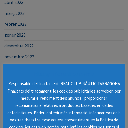
abril 2023
març 2023
febrer 2023
gener 2023
desembre 2022
novembre 2022
octubre 2022
Missatge informatiu de cookies
setembre 2022
Responsable del tractament: REAL CLUB NÀUTIC TARRAGONA
agost 2022
Finalitats del tractament: les cookies publicitàries serveixen per
mesurar el rendiment dels anuncis i proporcionar
juliol 2022
recomanacions relatives a productes basades en dades
juny 2022
estadístiques. Podeu obtenir més informació, informar-vos dels
vostres drets i revocar aquest consentiment en la Política de
maig 2022
cookies. Aquest web només instal·larà les cookies següents si