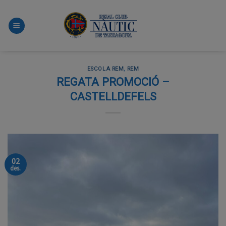
Skip
to
content
ESCOLA REM
,
REM
REGATA PROMOCIÓ –
CASTELLDEFELS
02
des.