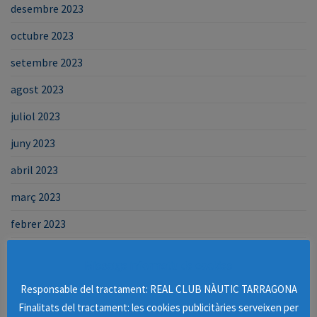
desembre 2023
octubre 2023
setembre 2023
agost 2023
juliol 2023
juny 2023
abril 2023
març 2023
febrer 2023
gener 2023
Missatge informatiu de cookies
desembre 2022
Responsable del tractament: REAL CLUB NÀUTIC TARRAGONA
novembre 2022
Finalitats del tractament: les cookies publicitàries serveixen per