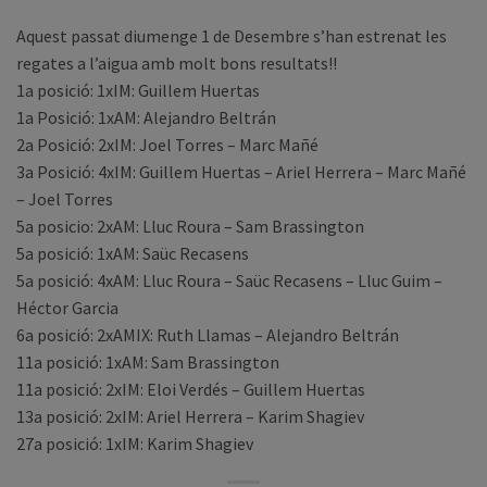
Aquest passat diumenge 1 de Desembre s’han estrenat les
regates a l’aigua amb molt bons resultats!!
1a posició: 1xIM: Guillem Huertas
1a Posició: 1xAM: Alejandro Beltrán
2a Posició: 2xIM: Joel Torres – Marc Mañé
3a Posició: 4xIM: Guillem Huertas – Ariel Herrera – Marc Mañé
– Joel Torres
5a posicio: 2xAM: Lluc Roura – Sam Brassington
5a posició: 1xAM: Saüc Recasens
5a posició: 4xAM: Lluc Roura – Saüc Recasens – Lluc Guim –
Héctor Garcia
6a posició: 2xAMIX: Ruth Llamas – Alejandro Beltrán
11a posició: 1xAM: Sam Brassington
11a posició: 2xIM: Eloi Verdés – Guillem Huertas
13a posició: 2xIM: Ariel Herrera – Karim Shagiev
27a posició: 1xIM: Karim Shagiev