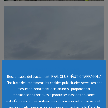
Missatge informatiu de cookies
Responsable del tractament: REAL CLUB NÀUTIC TARRAGONA
Finalitats del tractament: les cookies publicitàries serveixen per
mesurar el rendiment dels anuncis i proporcionar
recomanacions relatives a productes basades en dades
estadístiques. Podeu obtenir més informació, informar-vos dels
vostres drets i revocar aquest consentiment en la Política de