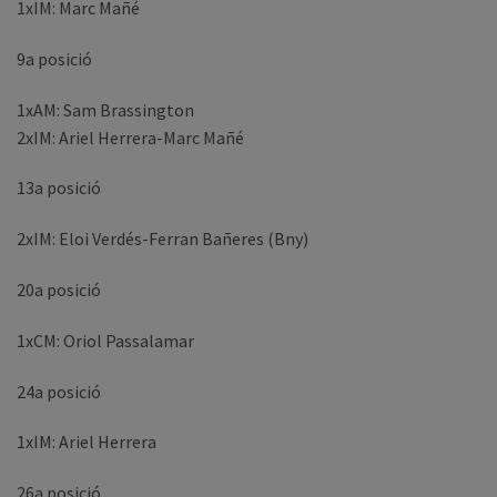
1xIM: Marc Mañé
9a posició
1xAM: Sam Brassington
2xIM: Ariel Herrera-Marc Mañé
13a posició
2xIM: Eloi Verdés-Ferran Bañeres (Bny)
20a posició
1xCM: Oriol Passalamar
24a posició
1xIM: Ariel Herrera
26a posició