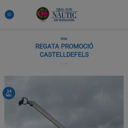
Skip
to
content
REM
REGATA PROMOCIÓ
CASTELLDEFELS
24
febr.