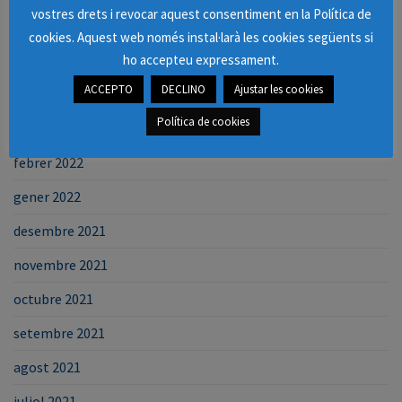
vostres drets i revocar aquest consentiment en la Política de
juny 2022
cookies. Aquest web només instal·larà les cookies següents si
maig 2022
ho accepteu expressament.
ACCEPTO
DECLINO
Ajustar les cookies
abril 2022
Política de cookies
març 2022
febrer 2022
gener 2022
desembre 2021
novembre 2021
octubre 2021
setembre 2021
agost 2021
juliol 2021