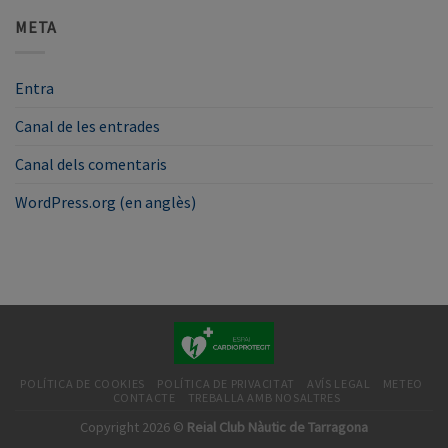
META
Entra
Canal de les entrades
Canal dels comentaris
WordPress.org (en anglès)
POLÍTICA DE COOKIES
POLÍTICA DE PRIVACITAT
AVÍS LEGAL
METEO
CONTACTE
TREBALLA AMB NOSALTRES
Copyright 2026 ©
Reial Club Nàutic de Tarragona