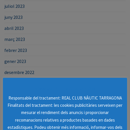
juliol 2023
juny 2023
abril 2023
març 2023
febrer 2023
gener 2023
desembre 2022
novembre 2022
Missatge informatiu de cookies
octubre 2022
Responsable del tractament: REAL CLUB NÀUTIC TARRAGONA
setembre 2022
Finalitats del tractament: les cookies publicitàries serveixen per
mesurar el rendiment dels anuncis i proporcionar
agost 2022
recomanacions relatives a productes basades en dades
juliol 2022
estadístiques. Podeu obtenir més informació, informar-vos dels